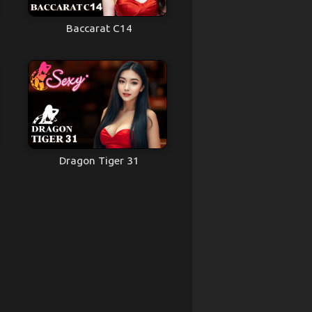
Baccarat C14
Dragon Tiger 31