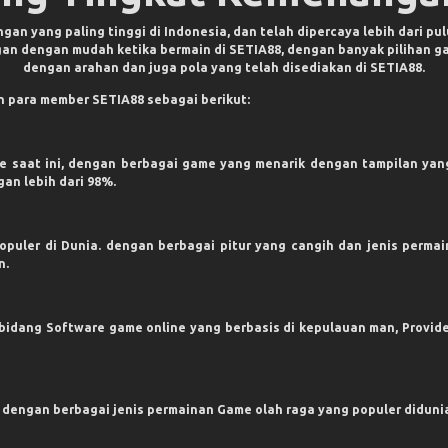
zami*** | Withdraw:
 yang paling tinggi di Indonesia, dan telah dipercaya lebih dari pu
Rp.40,000
n dengan mudah ketika bermain di SETIA88, dengan banyak pilihan g
dengan arahan dan juga pola yang telah disediakan di SETIA88.
uta*** | Withdraw:
Rp.10,000
n para member SETIA88 sebagai berikut:
oktav***i | Withdraw:
Rp.25,000
e saat ini, dengan berbagai game yang menarik dengan tampilan yang 
jasm*** | Withdraw:
Rp.35,000
an lebih dari 98%.
dim*** | Withdraw:
Rp.20,000
opuler di Dunia. dengan berbagai pitur yang cangih dan jenis perm
n.
raj*** | Withdraw:
Rp.10,000
suar***i | Withdraw:
dang Software game online yang berbasis di kepulauan man, Provider
Rp.15,000
rah*** | Withdraw:
Rp.15,000
, dengan berbagai jenis permainan Game olah raga yang populer diduni
sit*** | Withdraw:
Rp.35,000