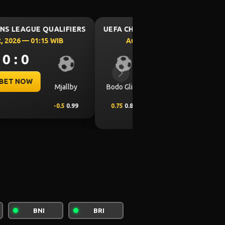
FOOTBALL F24 INTERNATIONAL
FRIENDLY
August 7, 2026 — 11:00 WIB
0 : 2
Next
BET NOW
ermany
e-Wales
5
0.50
-0.5
-0.74
BNI
BRI