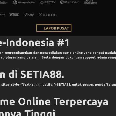
Rp.160,000
Rp.1,650,000
LAPOR PUSAT
Rp.210,000
e-Indonesia #1
Rp.1,300,000
dengan mengembangkan dan menyediakan game online yang sangat mudah
iap player yang bermain. Serta dengan dukungan support admin yang
Rp.560,000
 di SETIA88.
Rp.860,000
tus style="text-align: justify;">
SETIA88
, untuk proses pendaftaran
Rp.1,470,000
Game Online Terpercaya
Rp.1,210,000
nya Tinggi
Rp.350,000