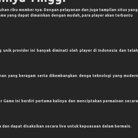
luhan ribu member nya. Dengan pelayanan dan juga tampilan situs yang
Rp.1,460,000
ame yang dapat dimainkan dengan mudah, para player akan terbantu
Rp.760,000
Rp.1,590,000
unik provider ini banyak diminati oleh player di Indonesia dan telah
Rp.1,050,000
Rp.1,370,000
ainan yang beragam serta dikembangkan denga teknologi yang modern
Rp.1,850,000
 Game ini berdiri pertama kalinya dan menciptakan permainan secara
Rp.1,730,000
Rp.440,000
a dan dapat disaksikan secara live untuk kepuasaan dalam bermain.
Rp.870,000