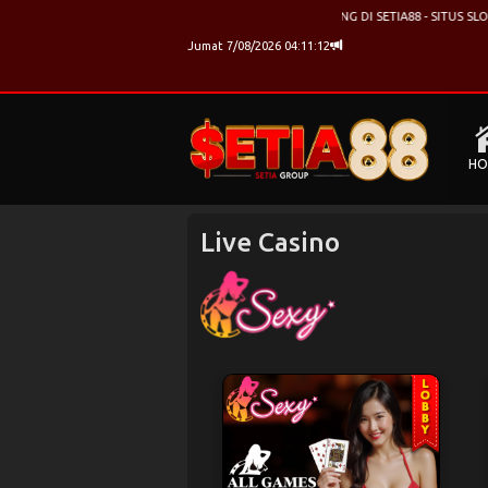
SELAMAT DATANG DI SETIA88 - SITUS SLOT GACOR 
Jumat 7/08/2026 04:11:13
HO
Live Casino