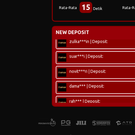
15
Rata-Rata
Rata-R
Detik
gal*** | Deposit:
zulka***in | Deposit:
NEW DEPOSIT
suar***i | Deposit:
novit***ri | Deposit:
dama*** | Deposit:
rah*** | Deposit:
tam*** | Deposit:
van*** | Deposit:
dim*** | Deposit: