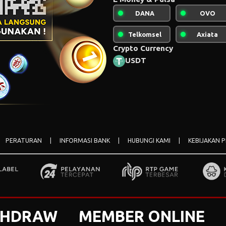
DANA
OVO
Telkomsel
Axiata
Crypto Currency
USDT
PERATURAN
|
INFORMASI BANK
|
HUBUNGI KAMI
|
KEBIJAKAN P
nam*** | Withdraw:
Rp.15,000
van*** | Withdraw:
Rp.45,000
THDRAW
MEMBER ONLINE
sab*** | Withdraw:
Rp.15,000