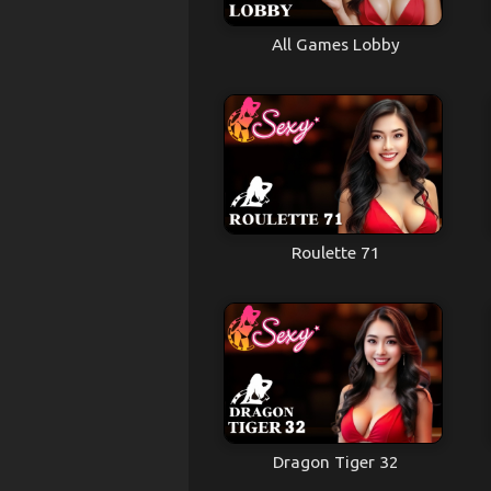
All Games Lobby
Roulette 71
Dragon Tiger 32