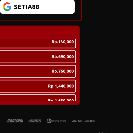
SETIA88
Rp.1,850,000
Rp.150,000
Rp.690,000
Rp.760,000
Rp.1,440,000
Rp.1,630,000
Rp.1,040,000
Rp.1,240,000
Rp.380,000