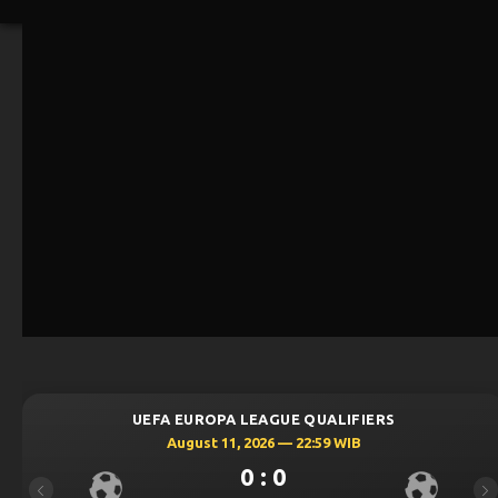
UEFA EUROPA LEAGUE QUALIFIERS
U
August 11, 2026 — 22:59 WIB
0 : 0
Previous
Ne