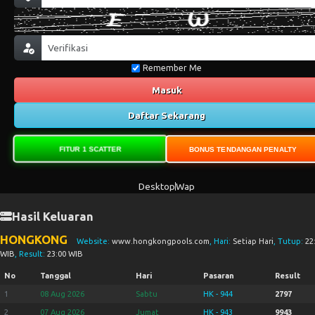
Remember Me
Masuk
Daftar Sekarang
FITUR 1 SCATTER
BONUS TENDANGAN PENALTY
Desktop
Wap
Hasil Keluaran
HONGKONG
Website:
www.hongkongpools.com
, Hari:
Setiap Hari
, Tutup:
22
WIB
, Result:
23:00 WIB
No
Tanggal
Hari
Pasaran
Result
1
08 Aug 2026
Sabtu
HK - 944
2797
2
07 Aug 2026
Jumat
HK - 943
9943