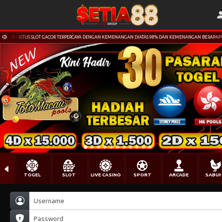
IA88 - SITUS SLOT GACOR TERPERCAYA DENGAN KEMENANGAN DIATAS 98% DAN KEMENANGAN BERAPAPUN P
TOGEL
SLOT
LIVE CASINO
SPORT
ARCADE
SABU