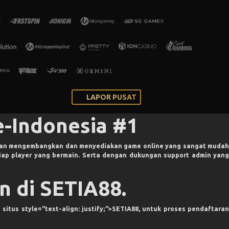
Rp.1,690,000
Rp.550,000
Rp.1,110,000
Rp.1,450,000
LAPOR PUSAT
Rp.710,000
e-Indonesia #1
Rp.1,890,000
dengan mengembangkan dan menyediakan game online yang sangat mudah
iap player yang bermain. Serta dengan dukungan support admin yang
Rp.1,630,000
 di SETIA88.
Rp.1,360,000
tus style="text-align: justify;">
SETIA88
, untuk proses pendaftaran
Rp.420,000