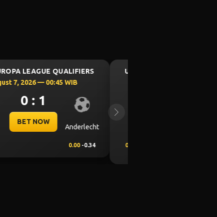
/8/2026
6/8/2026
OTBALL F24 ELITE CLUB FRIENDLY
August 7, 2026 — 02:30 WIB
0 : 0
Next
BET NOW
e-
e-Tottenham
hester
Hotspur
ited
0
0.00
0.00
0.00