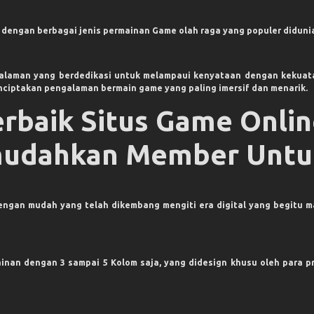
iswah***i | Withdraw:
Rp.25,000
, dengan berbagai jenis permainan Game olah raga yang populer diduni
sil*** | Withdraw:
Rp.10,000
aman yang berdedikasi untuk melampaui kenyataan dengan kekuatan im
kama*** | Withdraw:
Rp.45,000
nciptakan pengalaman bermain game yang paling imersif dan menarik.
Terbaik Situs Game Onli
sito***l | Withdraw:
Rp.15,000
udahkan Member Untu
unja*** | Withdraw:
Rp.25,000
par*** | Withdraw:
Rp.30,000
gan mudah yang telah dikembang mengiti era digital yang begitu maj
dama*** | Withdraw:
Rp.35,000
usa*** | Withdraw:
Rp.25,000
nan dengan 3 sampai 5 Kolom saja, yang didesign khusu oleh para p
gal*** | Withdraw:
Rp.30,000