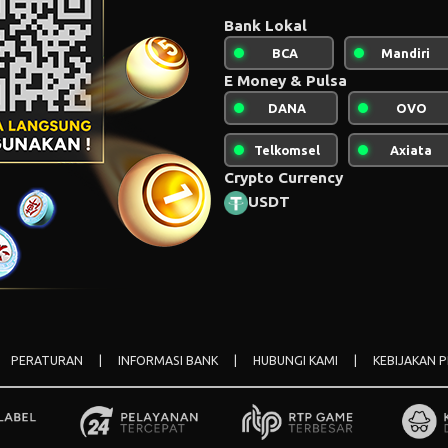
Bank Lokal
BCA
Mandiri
E Money & Pulsa
DANA
OVO
Telkomsel
Axiata
Crypto Currency
USDT
PERATURAN
|
INFORMASI BANK
|
HUBUNGI KAMI
|
KEBIJAKAN P
purw***i | Withdraw:
Rp.35,000
ver*** | Withdraw:
Rp.45,000