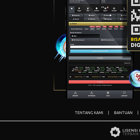
TENTANG KAMI
|
BANTUAN
|
iswah***i | Deposit:
sito***l | Deposit: