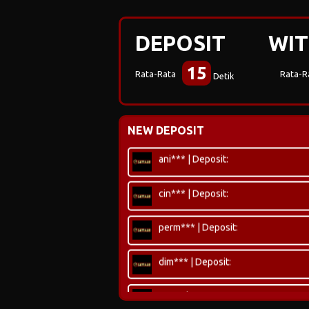
usa*** | Deposit:
DEPOSIT
WI
uta*** | Deposit:
15
Rata-Rata
Rata-R
Detik
rah*** | Deposit:
ani*** | Deposit:
NEW DEPOSIT
cin*** | Deposit:
perm*** | Deposit:
dim*** | Deposit:
sit*** | Deposit:
par*** | Deposit: