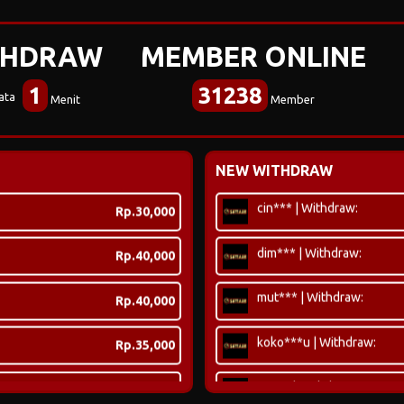
perm*** | Withdraw:
Rp.30,000
THDRAW
MEMBER ONLINE
ani*** | Withdraw:
Rp.25,000
1
31238
ata
Menit
Member
harj*** | Withdraw:
Rp.40,000
cin*** | Withdraw:
Rp.30,000
NEW WITHDRAW
dim*** | Withdraw:
Rp.40,000
mut*** | Withdraw:
Rp.40,000
koko***u | Withdraw:
Rp.35,000
raj*** | Withdraw:
Rp.15,000
jasm*** | Withdraw:
Rp.40,000