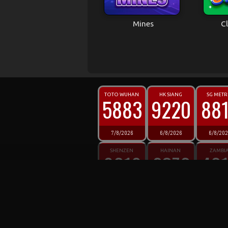
Mines
C
TOTO WUHAN
HK SIANG
SG MET
5883
9220
88
7/8/2026
6/8/2026
6/8/20
SHENZEN
HAINAN
ZAMBI
9619
2376
46
6/8/2026
6/8/2026
6/8/20
TOTOMACAU 2215
TOTOMACAU
3064
13