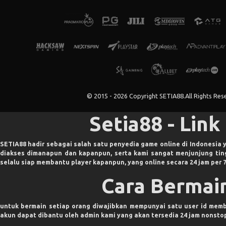
gila*** | Deposit:
gal*** | Deposit:
unja*** | Deposit:
harj*** | Deposit:
© 2015 - 2026 Copyright SETIA88.
All Rights Res
raj*** | Deposit:
Setia88 - Lin
bana*** | Deposit:
SETIA88
hadir sebagai salah satu penyedia game online di Indonesi
diakses dimanapun dan kapanpun, serta kami sangat menjunjung ting
anggr***an | Deposit:
selalu siap membantu player kapanpun, yang online secara 24 jam per 7 
Cara Bermai
nar*** | Deposit:
untuk bermain setiap orang diwajibkan mempunyai satu user id member
maya***i | Deposit:
akun dapat dibantu oleh admin kami yang akan tersedia 24 jam nonstop 