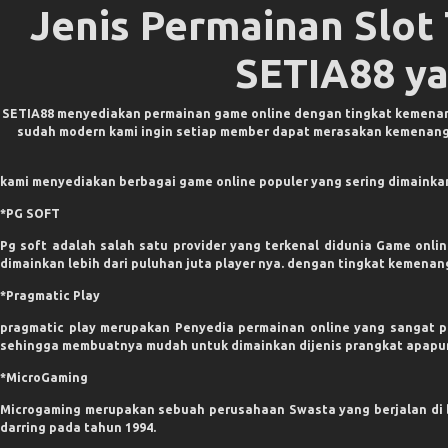
Jenis Permainan Slot 
oktav***i | Deposit:
SETIA88 y
suar***i | Deposit:
SETIA88
menyediakan permainan game online dengan tingkat kemenangan
lai*** | Deposit:
sudah modern kami ingin setiap member dapat merasakan kemenanga
jasm*** | Deposit:
kami menyediakan berbagai game online populer yang sering dimainka
*PG SOFT
firga***ro | Deposit:
Pg soft adalah salah satu provider yang terkenal didunia Game onlin
dimainkan lebih dari puluhan juta player nya. dengan tingkat kemenang
ell*** | Deposit:
*Pragmatic Play
iswah***i | Deposit:
pragmatic play merupakan Penyedia permainan online yang sangat p
sehingga membuatnya mudah untuk dimainkan dijenis prangkat apapu
sil*** | Deposit:
*MicroGaming
Microgaming merupakan sebuah perusahaan Swasta yang berjalan di bi
dama*** | Deposit:
darring pada tahun 1994.