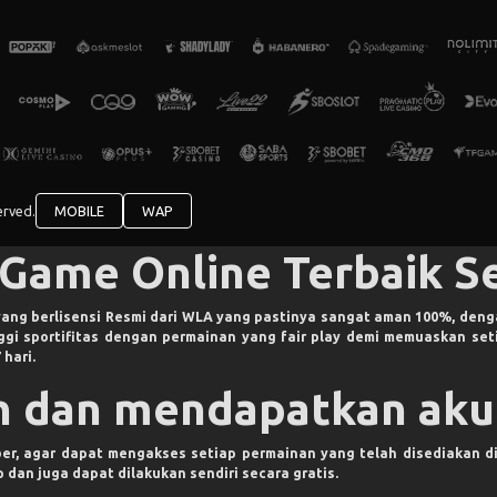
novit***ri | Withdraw:
Rp.20,000
zami*** | Withdraw:
Rp.35,000
uta*** | Withdraw:
Rp.45,000
lai*** | Withdraw:
Rp.15,000
erved.
MOBILE
WAP
bali*** | Withdraw:
Rp.35,000
k Game Online Terbaik S
alm*** | Withdraw:
Rp.20,000
a yang berlisensi Resmi dari WLA yang pastinya sangat aman 100%, 
gi sportifitas dengan permainan yang fair play demi memuaskan set
novit***ri | Withdraw:
Rp.40,000
hari.
n dan mendapatkan akun
int*** | Withdraw:
Rp.45,000
, agar dapat mengakses setiap permainan yang telah disediakan di si
oktav***i | Withdraw:
Rp.15,000
dan juga dapat dilakukan sendiri secara gratis.