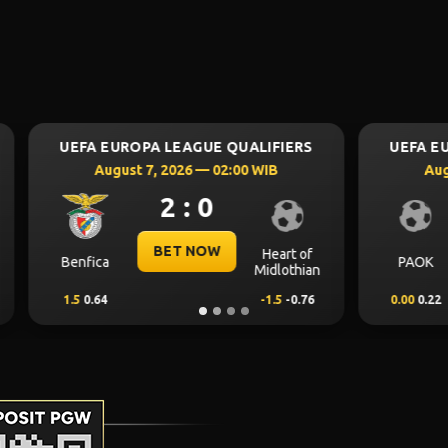
26
6/8/2026
6/8/2026
6/8/2026
6/8/2026
6
ERS
UEFA CHAMPIONS LEAGUE QUALIFIERS
E-FO
August 12, 2026 — 02:00 WIB
0 : 0
BET NOW
ngur
Lyon
Sparta Praha
Manc
avik
Un
0.43
1
0.86
-1
0.96
0.0