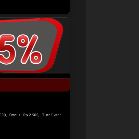
00,- Bonus : Rp 2.500,- TurnOver :