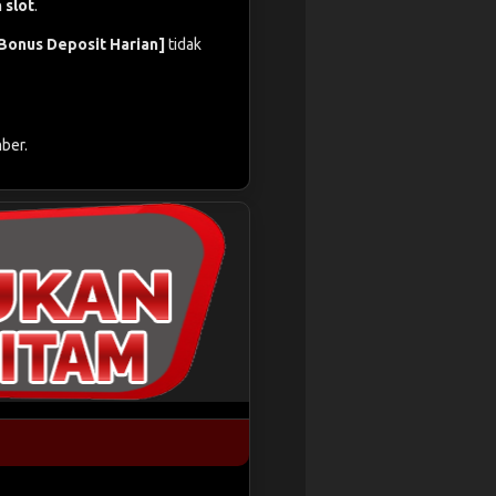
 slot
.
Bonus Deposit Harian]
tidak
ber.