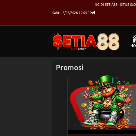
SELAMAT DATANG DI SETIA88 - SITUS SLOT GACOR
Sabtu 8/08/2026 19:05:30
HO
Promosi