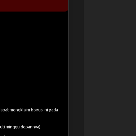
apat mengklaim bonus ini pada
ikuti minggu depannya)