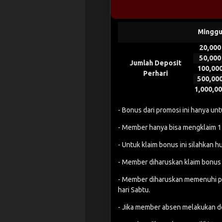
Mingg
20,000
50,000
Jumlah Deposit
100,00
Perhari
500,00
1,000,0
- Bonus dari promosi ini hanya un
- Member hanya bisa mengklaim 1 
- Untuk klaim bonus ini silahkan h
- Member diharuskan klaim bonus i
- Member diharuskan memenuhi per
hari Sabtu.
- Jika member absen melakukan dep