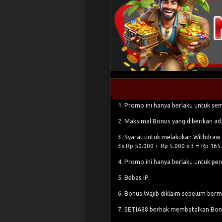
1. Promo ini hanya berlaku untuk s
2. Maksimal Bonus yang diberikan ada
3. Syarat untuk melakukan Withdraw h
3x Rp 50.000 + Rp 5.000 x 3 = Rp 165
4. Promo ini hanya berlaku untuk per
5. Bebas IP.
6. Bonus Wajib diklaim sebelum berm
7. SETIA88 berhak membatalkan Bonu