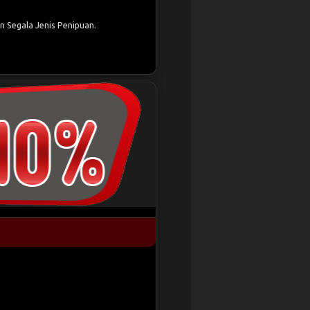
 Segala Jenis Penipuan.