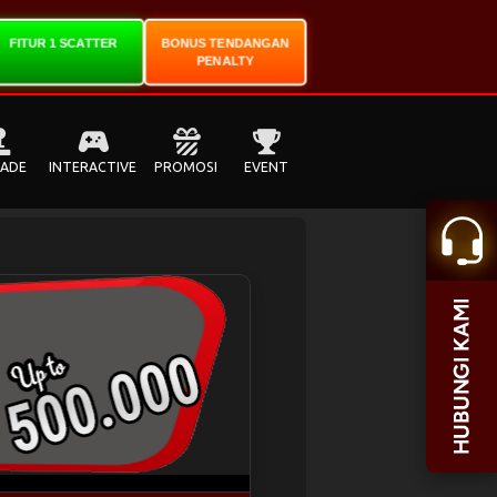
DIBAYAR LUNAS!
SELAMAT DATANG DI SETIA88 - SITUS SLOT GACOR 
FITUR 1 SCATTER
BONUS TENDANGAN
PENALTY
ADE
INTERACTIVE
PROMOSI
EVENT