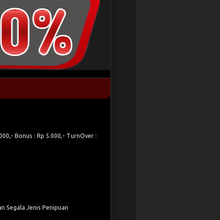
00,- Bonus : Rp 5.000,- TurnOver :
n Segala Jenis Penipuan