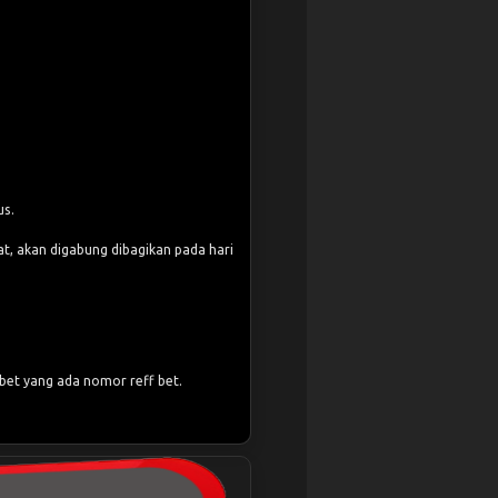
us.
t, akan digabung dibagikan pada hari
bet yang ada nomor reff bet.