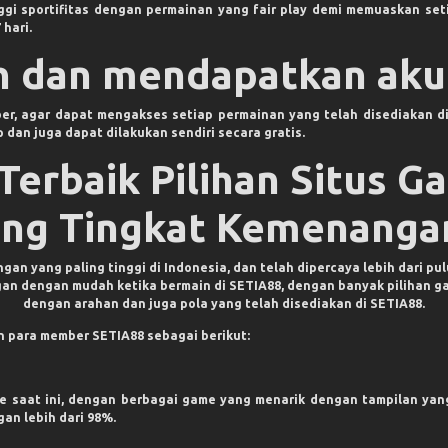
gi sportifitas dengan permainan yang fair play demi memuaskan set
hari.
anggr***an | Withdraw:
Rp.15,000
n dan mendapatkan akun
rah*** | Withdraw:
Rp.20,000
, agar dapat mengakses setiap permainan yang telah disediakan di si
dan juga dapat dilakukan sendiri secara gratis.
cin*** | Withdraw:
Rp.25,000
Terbaik Pilihan Situs 
zulka***in | Withdraw:
Rp.35,000
ang Tingkat Kemenangan
purw***i | Withdraw:
Rp.40,000
 yang paling tinggi di Indonesia, dan telah dipercaya lebih dari pu
n dengan mudah ketika bermain di SETIA88, dengan banyak pilihan g
koko***u | Withdraw:
Rp.20,000
dengan arahan dan juga pola yang telah disediakan di SETIA88.
n para member SETIA88 sebagai berikut:
ani*** | Withdraw:
Rp.10,000
sil*** | Withdraw:
Rp.40,000
e saat ini, dengan berbagai game yang menarik dengan tampilan yang 
an lebih dari 98%.
gila*** | Withdraw:
Rp.35,000