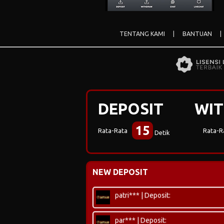
TENTANG KAMI
|
BANTUAN
|
jasm*** | Deposit:
alm*** | Deposit:
DEPOSIT
WI
van*** | Deposit:
15
Rata-Rata
Rata-R
Detik
tam*** | Deposit:
NEW DEPOSIT
patri*** | Deposit:
par*** | Deposit:
cin*** | Deposit: