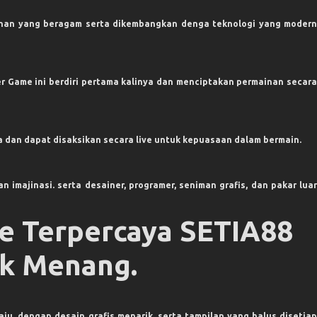
ainan yang beragam serta dikembangkan denga teknologi yang modern
Rp.1,590,000
Rp.500,000
 Game ini berdiri pertama kalinya dan menciptakan permainan secara
Rp.650,000
Rp.1,680,000
a dan dapat disaksikan secara live untuk kepuasaan dalam bermain.
Rp.1,760,000
ajinasi. serta desainer, programer, seniman grafis, dan pakar luar
Rp.1,060,000
ne Terpercaya SETIA88
Rp.1,210,000
k Menang.
Rp.1,630,000
Rp.1,140,000
u, dengan desain grafis menarik, serta tampilan yang halus disetiap